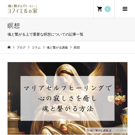
0
瞑想
魂と繋がる上で重要な瞑想についての記事一覧
ブログ
コラム
魂と繋がる講義
瞑想