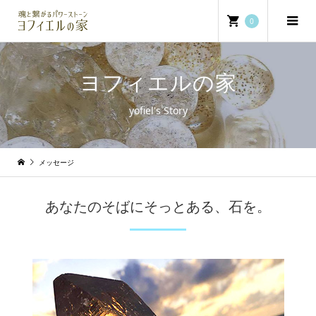
0
ヨフィエルの家
yofiel's Story
メッセージ
あなたのそばにそっとある、石を。