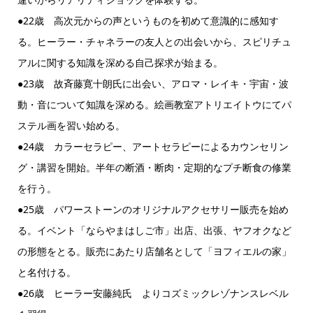
●22歳 高次元からの声というものを初めて意識的に感知す
る。ヒーラー・チャネラーの友人との出会いから、スピリチュ
アルに関する知識を深める自己探求が始まる。
●23歳 故斉藤寛十朗氏に出会い、アロマ・レイキ・宇宙・波
動・音について知識を深める。絵画教室アトリエイトウにてパ
ステル画を習い始める。
●24歳 カラーセラピー、アートセラピーによるカウンセリン
グ・講習を開始。半年の断酒・断肉・定期的なプチ断食の修業
を行う。
●25歳 パワーストーンのオリジナルアクセサリー販売を始め
る。イベント「ならやまはしご市」出店、出張、ヤフオクなど
の形態をとる。販売にあたり店舗名として「ヨフィエルの家」
と名付ける。
●26歳 ヒーラー安藤純氏 よりコズミックレゾナンスレベル