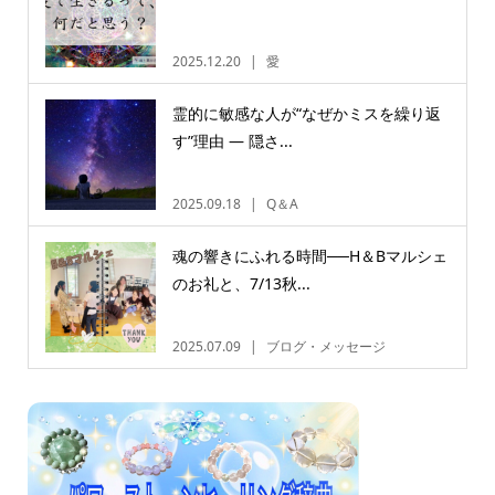
2025.12.20
愛
霊的に敏感な人が“なぜかミスを繰り返
す”理由 ― 隠さ...
2025.09.18
Q＆A
魂の響きにふれる時間──H＆Bマルシェ
のお礼と、7/13秋...
2025.07.09
ブログ・メッセージ